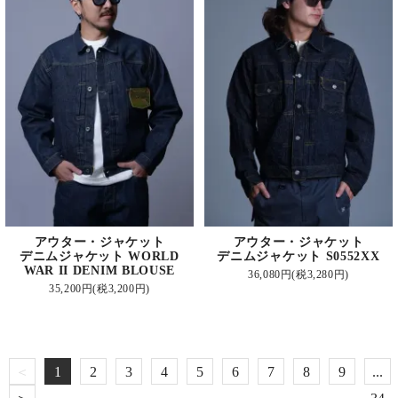
アウター・ジャケット
アウター・ジャケット
デニムジャケット WORLD
デニムジャケット S0552XX
WAR II DENIM BLOUSE
36,080円(税3,280円)
35,200円(税3,200円)
＜
1
2
3
4
5
6
7
8
9
...