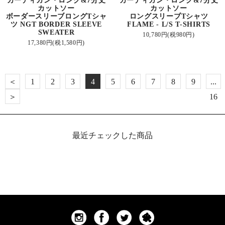
カーディガン・ロング&7分丈
カーディガン・ロング&7分丈
カットソー
カットソー
ボーダースリーブロングTシャ
ロングスリーブTシャツ
ツ NGT BORDER SLEEVE
FLAME - L/S T-SHIRTS
SWEATER
10,780円(税980円)
17,380円(税1,580円)
＜
1
2
3
4
5
6
7
8
9
...
＞
16
最近チェックした商品