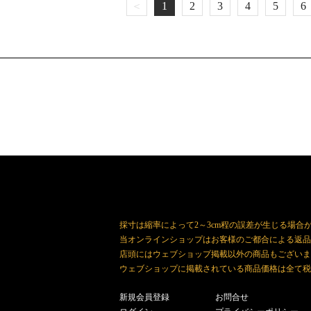
＜
1
2
3
4
5
6
採寸は縮率によって2～3cm程の誤差が生じる場合
当オンラインショップはお客様のご都合による返品
店頭にはウェブショップ掲載以外の商品もございま
ウェブショップに掲載されている商品価格は全て税
新規会員登録
お問合せ