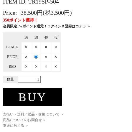
ITEM ID: TR19SP-504
Price:
38,500円(税3,500円)
350ポイント獲得！
会員限定1%ポイント還元！ログイン＆登録はコチラ ＞
36
38
40
42
BLACK
✕
✕
✕
✕
BEIGE
✕
✕
✕
RED
✕
✕
✕
✕
数量
BUY
支払い・送料／返品・交換について ＞
商品についてのお問合せ ＞
友達に教える ＞