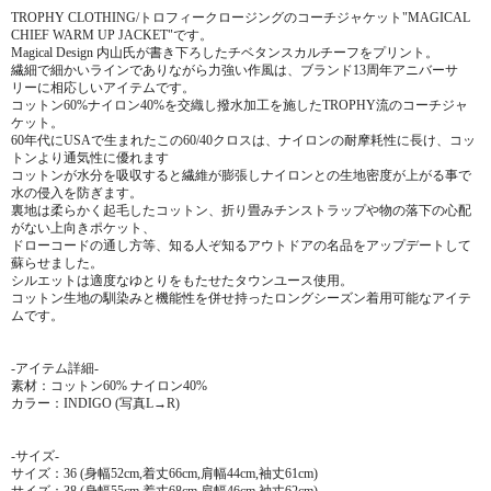
TROPHY CLOTHING/トロフィークロージングのコーチジャケット"MAGICAL
CHIEF WARM UP JACKET"です。
Magical Design 内山氏が書き下ろしたチベタンスカルチーフをプリント。
繊細で細かいラインでありながら力強い作風は、ブランド13周年アニバーサ
リーに相応しいアイテムです。
コットン60%ナイロン40%を交織し撥水加工を施したTROPHY流のコーチジャ
ケット。
60年代にUSAで生まれたこの60/40クロスは、ナイロンの耐摩耗性に長け、コッ
トンより通気性に優れます
コットンが水分を吸収すると繊維が膨張しナイロンとの生地密度が上がる事で
水の侵入を防ぎます。
裏地は柔らかく起毛したコットン、折り畳みチンストラップや物の落下の心配
がない上向きポケット、
ドローコードの通し方等、知る人ぞ知るアウトドアの名品をアップデートして
蘇らせました。
シルエットは適度なゆとりをもたせたタウンユース使用。
コットン生地の馴染みと機能性を併せ持ったロングシーズン着用可能なアイテ
ムです。
-アイテム詳細-
素材：コットン60% ナイロン40%
カラー：INDIGO (写真L→R)
-サイズ-
サイズ：36 (身幅52cm,着丈66cm,肩幅44cm,袖丈61cm)
サイズ：38 (身幅55cm,着丈68cm,肩幅46cm,袖丈62cm)