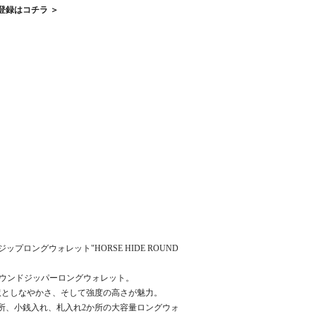
登録はコチラ ＞
ジップロングウォレット"HORSE HIDE ROUND
ラウンドジッパーロングウォレット。
沢としなやかさ、そして強度の高さが魅力。
か所、小銭入れ、札入れ2か所の大容量ロングウォ