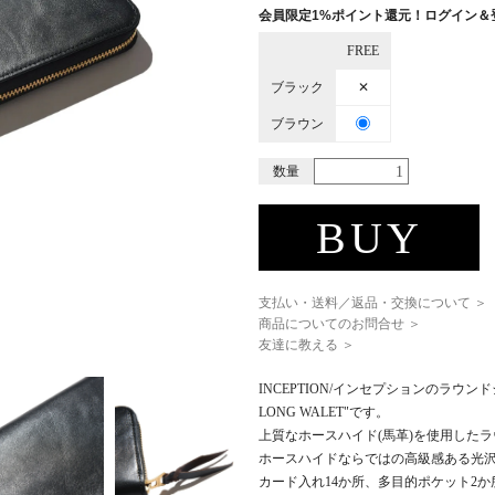
会員限定1%ポイント還元！ログイン＆
FREE
ブラック
✕
ブラウン
数量
BUY
支払い・送料／返品・交換について ＞
商品についてのお問合せ ＞
友達に教える ＞
INCEPTION/インセプションのラウンド
LONG WALET"です。
上質なホースハイド(馬革)を使用した
ホースハイドならではの高級感ある光
カード入れ14か所、多目的ポケット2