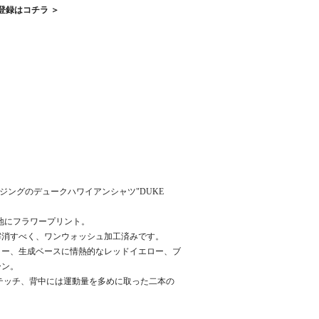
登録はコチラ ＞
ロージングのデュークハワイアンシャツ"DUKE
地にフラワープリント。
消すべく、ワンウォッシュ加工済みです。
ー、生成ベースに情熱的なレッドイエロー、ブ
ーン。
ルステッチ、背中には運動量を多めに取った二本の