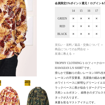
会員限定1%ポイント還元！ログイン＆
14
15
16
17
GREEN
✕
✕
✕
✕
RED
✕
✕
✕
✕
BLACK
✕
✕
✕
✕
支払い・送料／返品・交換について ＞
商品についてのお問合せ ＞
友達に教える ＞
TROPHY CLOTHING/トロフィーク
HAWAIIAN L/S SHIRT"です。
滑らかで肌触りの良いレーヨン100%生
レーヨンの不安要素、洗濯後の縮みを解
ホワイトベースに鮮明なグリーンイエロ
ラックベースに夜が似合うダークグリ
天然シェルボタン 、細巻きのダブ
タックが入ります。
来夏を彩るマストアイテムです。