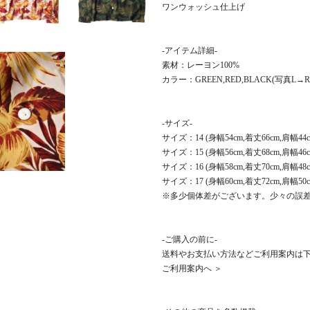
ワンウォッシュ仕上げ
-アイテム詳細-
素材：レーヨン100%
カラー：GREEN,RED,BLACK(写真L→R
-サイズ-
サイズ：14 (身幅54cm,着丈66cm,肩幅44c
サイズ：15 (身幅56cm,着丈68cm,肩幅46cm
サイズ：16 (身幅58cm,着丈70cm,肩幅48c
サイズ：17 (身幅60cm,着丈72cm,肩幅50cm
※多少個体差がございます。少々の誤
-ご購入の前に-
送料やお支払い方法などご利用案内は
ご利用案内へ ＞