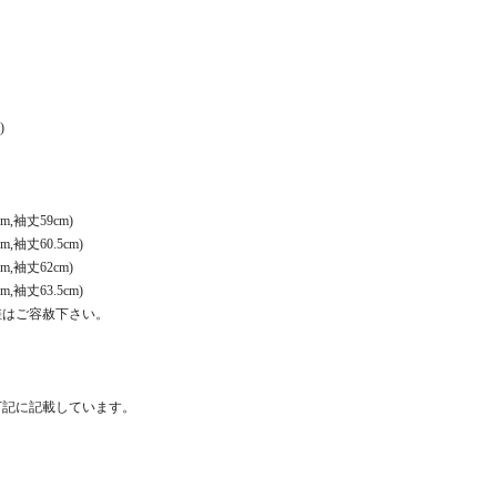
)
m,袖丈59cm)
,袖丈60.5cm)
m,袖丈62cm)
,袖丈63.5cm)
差はご容赦下さい。
下記に記載しています。