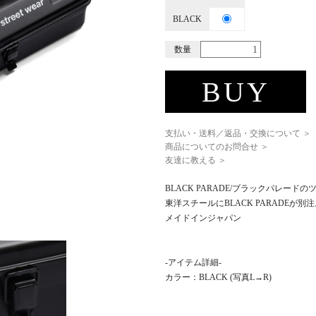
BLACK
数量
BUY
支払い・送料／返品・交換について ＞
商品についてのお問合せ ＞
友達に教える ＞
BLACK PARADE/ブラックパレードのツールボ
東洋スチールにBLACK PARADEが別
メイドインジャパン
-アイテム詳細-
カラー：BLACK (写真L→R)