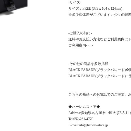
-サイズ-
サイズ：FREE (373 x 164 x 124mm)
※多少個体差がございます。少々の誤
-ご購入の前に-
送料やお支払い方法などご利用案内は
ご利用案内へ ＞
-その他の商品を多数掲載-
BLACK PARADE(ブラックパレード
BLACK PARADE(ブラックパレード)一
こちらの商品へのお電話でのご注文、
◆ハーレムストア◆
Address:愛知県名古屋市中区大須3-5-1
Tel:052-261-4770
E-mail:info@harlem-store.jp