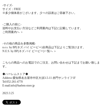
-サイズ-
サイズ：FREE
※多少個体差がございます。少々の誤差はご容赦下さい。
-ご購入の前に-
送料やお支払い方法などご利用案内は下記に記載しています。
ご利用案内へ ＞
-その他の商品を多数掲載-
n.e.s. by BP(ネズ バイ ビーピー)全商品は下記よりご覧頂けます。
N.E.S. by BP(ネズ バイ ビーピー)一覧へ ＞
こちらの商品へのお電話でのご注文、お問い合わせは下記までお願い致しま
す。
◆ハーレムストア◆
Address:愛知県名古屋市中区大須3-5-11 赤門サンライフ1F
Tel:052-261-4770
E-mail:info@harlem-store.jp
2023.3.25