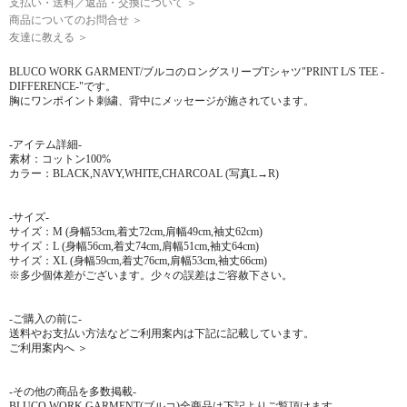
支払い・送料／返品・交換について ＞
商品についてのお問合せ ＞
友達に教える ＞
BLUCO WORK GARMENT/ブルコのロングスリーブTシャツ"PRINT L/S TEE -
DIFFERENCE-"です。
胸にワンポイント刺繍、背中にメッセージが施されています。
-アイテム詳細-
素材：コットン100%
カラー：BLACK,NAVY,WHITE,CHARCOAL (写真L→R)
-サイズ-
サイズ：M (身幅53cm,着丈72cm,肩幅49cm,袖丈62cm)
サイズ：L (身幅56cm,着丈74cm,肩幅51cm,袖丈64cm)
サイズ：XL (身幅59cm,着丈76cm,肩幅53cm,袖丈66cm)
※多少個体差がございます。少々の誤差はご容赦下さい。
-ご購入の前に-
送料やお支払い方法などご利用案内は下記に記載しています。
ご利用案内へ ＞
-その他の商品を多数掲載-
BLUCO WORK GARMENT(ブルコ)全商品は下記よりご覧頂けます。