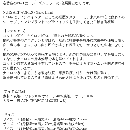
定番色のBlackに、シーズンカラーの2色展開となります。
NUTS ART WORKS / Naoto Hinai
1996年にサインペインターとしての経歴をスタートし、東京を中心に数多くの
ショップサインやブランドのグラフィックを手掛けてきた手描き看板屋。
【マテリアル】
コットン60%、ナイロン40%にて織られた通称60/40クロス。
横畝が特徴のグログランと呼ばれ、経糸に細番手を緯糸に太番手を使用し硬く
密に織る事により、横方向に凹凸が生まれ厚手でしっかりとした生地になりま
す。
横糸の綿が水を吸って膨張する事により、糸の間の目が詰まり、水を通しにく
くなり、ナイロンの撥水効果で水を弾いてくれます。
コットン特有の通気性を有しているので、発汗による湿気やムレを防ぎ透湿性
にも優れています。
ナイロン糸による、引き裂き強度、摩擦強度、対引っかけ傷に強く。
綿を使用しているので化学繊維よりも耐火性にも優れているのも特徴です。
-アイテム詳細-
素材：表地/コットン60% ナイロン40%,裏地/コットン100%
カラー：BLACK,CHARCOAL(写真L→R)
-サイズ-
サイズ：38 (身幅57cm,着丈70cm,肩幅49cm,袖丈62.5cm)
サイズ：40 (身幅59cm,着丈72cm,肩幅51cm,袖丈64cm)
サイズ：42 (身幅61cm,着丈74cm,肩幅53cm,袖丈65.5cm)