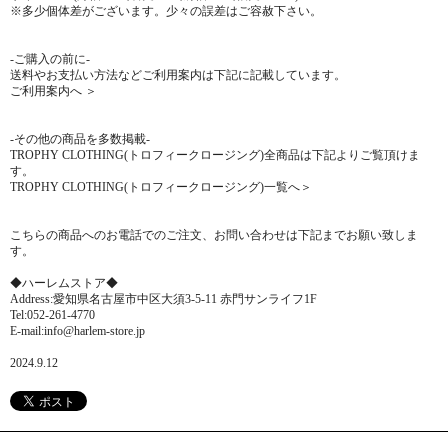
※多少個体差がございます。少々の誤差はご容赦下さい。
-ご購入の前に-
送料やお支払い方法などご利用案内は下記に記載しています。
ご利用案内へ ＞
-その他の商品を多数掲載-
TROPHY CLOTHING(トロフィークロージング)全商品は下記よりご覧頂けま
す。
TROPHY CLOTHING(トロフィークロージング)一覧へ＞
こちらの商品へのお電話でのご注文、お問い合わせは下記までお願い致しま
す。
◆ハーレムストア◆
Address:愛知県名古屋市中区大須3-5-11 赤門サンライフ1F
Tel:052-261-4770
E-mail:info@harlem-store.jp
2024.9.12