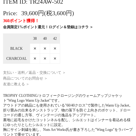
ITEM ID: TR24AW-502
Price:
39,600円(税3,600円)
360ポイント獲得！
会員限定1%ポイント還元！ログイン＆登録はコチラ ＞
38
40
42
BLACK
✕
✕
✕
CHARCOAL
✕
✕
✕
支払い・送料／返品・交換について ＞
商品についてのお問合せ ＞
友達に教える ＞
TROPHY CLOTHING/トロフィークロージングのウォームアップジャケッ
ト"Wing Logo Warm Up Jacket"です。
アウトドアの銘品にも使用されている"60/40クロス"で製作したWarm Up Jacket。
折り畳みの出来るチンストラップ、物の落下を防ぐ上向きのポケット、ドロー
コードの通し方等、ヴィンテージの逸品をアップデート。
裏地に起毛をかけたコットンネルを配し、シルエットはインナーを着込める様
にゆったりとしたシルエットに設定。
胸にサイン刺繍を施し、Nuts Art Works氏が書き下ろした"Wing Logo"をラバープ
リントで乗せています。