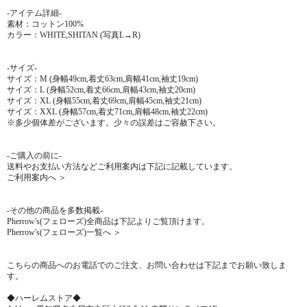
-アイテム詳細-
素材：コットン100%
カラー：WHITE,SHITAN (写真L→R)
-サイズ-
サイズ：M (身幅49cm,着丈63cm,肩幅41cm,袖丈19cm)
サイズ：L (身幅52cm,着丈66cm,肩幅43cm,袖丈20cm)
サイズ：XL (身幅55cm,着丈69cm,肩幅45cm,袖丈21cm)
サイズ：XXL (身幅57cm,着丈71cm,肩幅48cm,袖丈22cm)
※多少個体差がございます。少々の誤差はご容赦下さい。
-ご購入の前に-
送料やお支払い方法などご利用案内は下記に記載しています。
ご利用案内へ ＞
-その他の商品を多数掲載-
Pherrow's(フェローズ)全商品は下記よりご覧頂けます。
Pherrow's(フェローズ)一覧へ ＞
こちらの商品へのお電話でのご注文、お問い合わせは下記までお願い致しま
す。
◆ハーレムストア◆