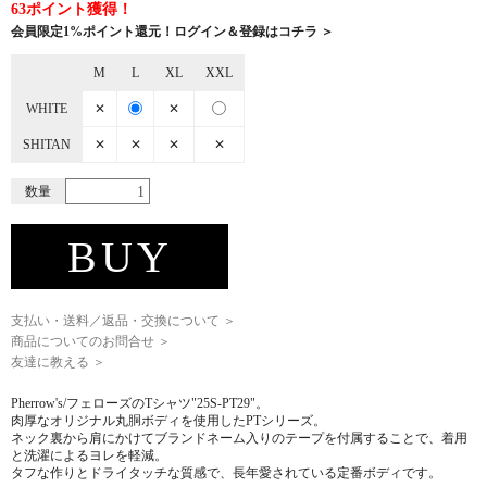
63ポイント獲得！
会員限定1%ポイント還元！ログイン＆登録はコチラ ＞
M
L
XL
XXL
WHITE
✕
✕
SHITAN
✕
✕
✕
✕
数量
BUY
支払い・送料／返品・交換について ＞
商品についてのお問合せ ＞
友達に教える ＞
Pherrow's/フェローズのTシャツ"25S-PT29"。
肉厚なオリジナル丸胴ボディを使用したPTシリーズ。
ネック裏から肩にかけてブランドネーム入りのテープを付属することで、着用
と洗濯によるヨレを軽減。
タフな作りとドライタッチな質感で、長年愛されている定番ボディです。