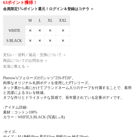
63ポイント獲得！
会員限定1%ポイント還元！ログイン＆登録はコチラ ＞
M
L
XL
XXL
WHITE
✕
✕
✕
✕
S.BLACK
✕
✕
✕
✕
支払い・送料／返品・交換について ＞
商品についてのお問合せ ＞
友達に教える ＞
Pherrow's/フェローズのTシャツ"25S-PT20"。
肉厚なオリジナル丸胴ボディを使用したPTシリーズ。
ネック裏から肩にかけてブランドネーム入りのテープを付属することで、着用
と洗濯によるヨレを軽減。
タフな作りとドライタッチな質感で、長年愛されている定番ボディです。
-アイテム詳細-
素材：コットン100%
カラー：WHITE,S.BLACK (写真L→R)
-サイズ-
サイズ：M (身幅49cm,着丈63cm,肩幅41cm,袖丈19cm)