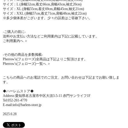
サイズ：L (身幅52cm,着丈66cm,肩幅43cm,袖丈20cm)
サイズ：XL (身幅55cm,着丈69cm,肩幅45cm,袖丈21cm)
サイズ：XXL (身幅57cm,着丈71cm,肩幅48cm,袖丈22cm)
※多少個体差がございます。少々の誤差はご容赦下さい。
-ご購入の前に-
送料やお支払い方法などご利用案内は下記に記載しています。
ご利用案内へ ＞
-その他の商品を多数掲載-
Pherrow's(フェローズ)全商品は下記よりご覧頂けます。
Pherrow's(フェローズ)一覧へ ＞
こちらの商品へのお電話でのご注文、お問い合わせは下記までお願い致しま
す。
◆ハーレムストア◆
Address:愛知県名古屋市中区大須3-5-11 赤門サンライフ1F
Tel:052-261-4770
E-mail:info@harlem-store.jp
2025.6.28