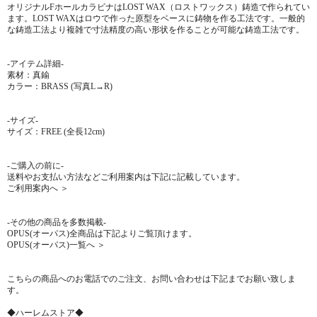
オリジナルFホールカラビナはLOST WAX（ロストワックス）鋳造で作られてい
ます。LOST WAXはロウで作った原型をベースに鋳物を作る工法です。一般的
な鋳造工法より複雑で寸法精度の高い形状を作ることが可能な鋳造工法です。
-アイテム詳細-
素材：真鍮
カラー：BRASS (写真L→R)
-サイズ-
サイズ：FREE (全長12cm)
-ご購入の前に-
送料やお支払い方法などご利用案内は下記に記載しています。
ご利用案内へ ＞
-その他の商品を多数掲載-
OPUS(オーパス)全商品は下記よりご覧頂けます。
OPUS(オーパス)一覧へ ＞
こちらの商品へのお電話でのご注文、お問い合わせは下記までお願い致しま
す。
◆ハーレムストア◆