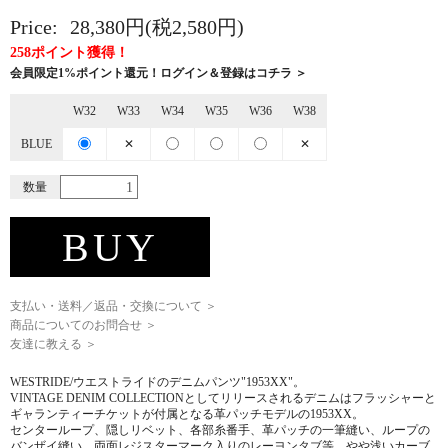
Price:
28,380円(税2,580円)
258ポイント獲得！
会員限定1%ポイント還元！ログイン＆登録はコチラ ＞
W32
W33
W34
W35
W36
W38
BLUE
✕
✕
数量
BUY
支払い・送料／返品・交換について ＞
商品についてのお問合せ ＞
友達に教える ＞
WESTRIDE/ウエストライドのデニムパンツ"1953XX"。
VINTAGE DENIM COLLECTIONとしてリリースされるデニムはフラッシャーと
ギャランティーチケットが付属となる革パッチモデルの1953XX。
センターループ、隠しリベット、各部糸番手、革パッチの一筆縫い、ループの
バンザイ縫い、両面レジスターマーク入りのレーヨンタブ等、やや浅いカーブ