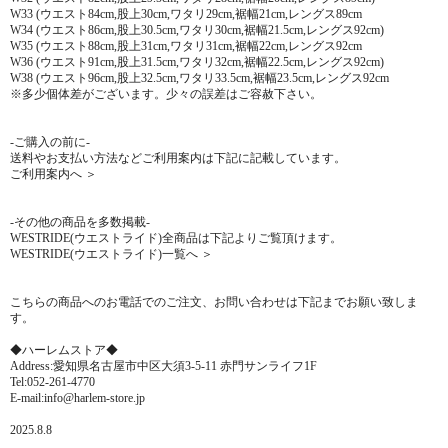
W33 (ウエスト84cm,股上30cm,ワタリ29cm,裾幅21cm,レングス89cm
W34 (ウエスト86cm,股上30.5cm,ワタリ30cm,裾幅21.5cm,レングス92cm)
W35 (ウエスト88cm,股上31cm,ワタリ31cm,裾幅22cm,レングス92cm
W36 (ウエスト91cm,股上31.5cm,ワタリ32cm,裾幅22.5cm,レングス92cm)
W38 (ウエスト96cm,股上32.5cm,ワタリ33.5cm,裾幅23.5cm,レングス92cm
※多少個体差がございます。少々の誤差はご容赦下さい。
-ご購入の前に-
送料やお支払い方法などご利用案内は下記に記載しています。
ご利用案内へ ＞
-その他の商品を多数掲載-
WESTRIDE(ウエストライド)全商品は下記よりご覧頂けます。
WESTRIDE(ウエストライド)一覧へ ＞
こちらの商品へのお電話でのご注文、お問い合わせは下記までお願い致しま
す。
◆ハーレムストア◆
Address:愛知県名古屋市中区大須3-5-11 赤門サンライフ1F
Tel:052-261-4770
E-mail:info@harlem-store.jp
2025.8.8