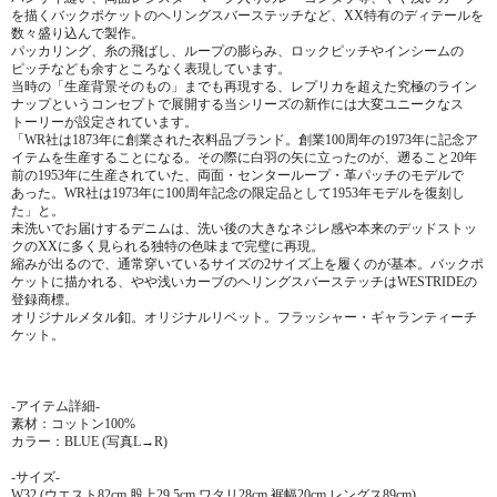
を描くバックポケットのヘリングスバーステッチなど、XX特有のディテールを
数々盛り込んで製作。
パッカリング、糸の飛ばし、ループの膨らみ、ロックピッチやインシームの
ピッチなども余すところなく表現しています。
当時の「生産背景そのもの」までも再現する、レプリカを超えた究極のライン
ナップというコンセプトで展開する当シリーズの新作には大変ユニークなス
トーリーが設定されています。
「WR社は1873年に創業された衣料品ブランド。創業100周年の1973年に記念ア
イテムを生産することになる。その際に白羽の矢に立ったのが、遡ること20年
前の1953年に生産されていた、両面・センターループ・革パッチのモデルで
あった。WR社は1973年に100周年記念の限定品として1953年モデルを復刻し
た」と。
未洗いでお届けするデニムは、洗い後の大きなネジレ感や本来のデッドストッ
クのXXに多く見られる独特の色味まで完璧に再現。
縮みが出るので、通常穿いているサイズの2サイズ上を履くのが基本。バックポ
ケットに描かれる、やや浅いカーブのヘリングスバーステッチはWESTRIDEの
登録商標。
オリジナルメタル釦。オリジナルリベット。フラッシャー・ギャランティーチ
ケット。
-アイテム詳細-
素材：コットン100%
カラー：BLUE (写真L→R)
-サイズ-
W32 (ウエスト82cm,股上29.5cm,ワタリ28cm,裾幅20cm,レングス89cm)