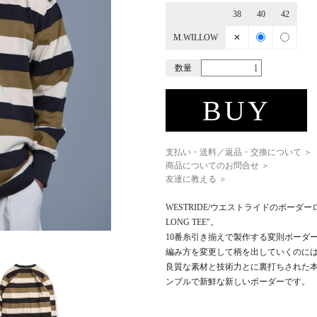
38
40
42
M.WILLOW
✕
数量
BUY
支払い・送料／返品・交換について ＞
商品についてのお問合せ ＞
友達に教える ＞
WESTRIDE/ウエストライドのボーダーロン
LONG TEE"。
10番糸引き揃えで製作する変則ボーダ
編み方を変更して柄を出していくのに
良質な素材と技術力とに裏打ちされた本
ンプルで新鮮な新しいボーダーです。