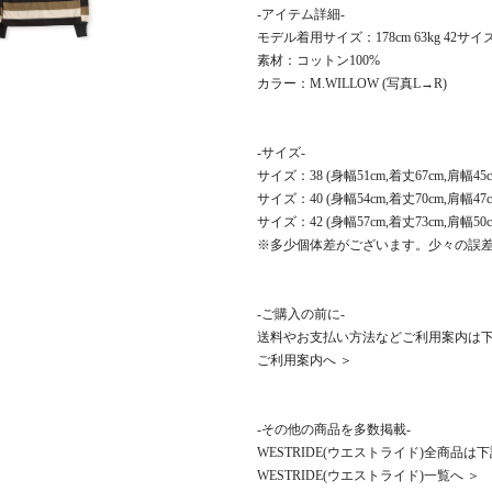
-アイテム詳細-
モデル着用サイズ：178cm 63kg 42サ
素材：コットン100%
カラー：M.WILLOW (写真L→R)
-サイズ-
サイズ：38 (身幅51cm,着丈67cm,肩幅45c
サイズ：40 (身幅54cm,着丈70cm,肩幅47c
サイズ：42 (身幅57cm,着丈73cm,肩幅50c
※多少個体差がございます。少々の誤
-ご購入の前に-
送料やお支払い方法などご利用案内は
ご利用案内へ ＞
-その他の商品を多数掲載-
WESTRIDE(ウエストライド)全商品
WESTRIDE(ウエストライド)一覧へ ＞