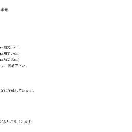
イズ着用
m,袖丈65cm)
m,袖丈67cm)
m,袖丈69cm)
差はご容赦下さい。
下記に記載しています。
は下記よりご覧頂けます。