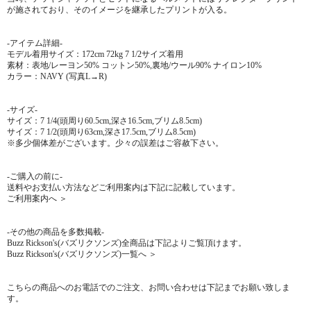
が施されており、そのイメージを継承したプリントが入る。
-アイテム詳細-
モデル着用サイズ：172cm 72kg 7 1/2サイズ着用
素材：表地/レーヨン50% コットン50%,裏地/ウール90% ナイロン10%
カラー：NAVY (写真L→R)
-サイズ-
サイズ：7 1/4(頭周り60.5cm,深さ16.5cm,ブリム8.5cm)
サイズ：7 1/2(頭周り63cm,深さ17.5cm,ブリム8.5cm)
※多少個体差がございます。少々の誤差はご容赦下さい。
-ご購入の前に-
送料やお支払い方法などご利用案内は下記に記載しています。
ご利用案内へ ＞
-その他の商品を多数掲載-
Buzz Rickson's(バズリクソンズ)全商品は下記よりご覧頂けます。
Buzz Rickson's(バズリクソンズ)一覧へ ＞
こちらの商品へのお電話でのご注文、お問い合わせは下記までお願い致しま
す。