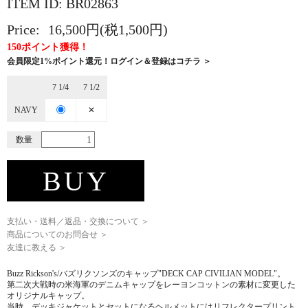
ITEM ID: BR02863
Price:
16,500円(税1,500円)
150ポイント獲得！
会員限定1%ポイント還元！ログイン＆登録はコチラ ＞
7 1/4
7 1/2
NAVY
✕
数量
BUY
支払い・送料／返品・交換について ＞
商品についてのお問合せ ＞
友達に教える ＞
Buzz Rickson's/バズリクソンズのキャップ"DECK CAP CIVILIAN MODEL"。
第二次大戦時の米海軍のデニムキャップをレーヨンコットンの素材に変更した
オリジナルキャップ。
当時、デッキジャケットとセットになるヘルメットにはリフレクタープリント