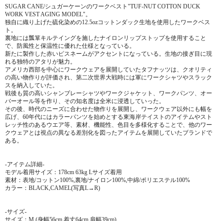
SUGAR CANE/シュガーケーンのワークベスト"TUF-NUT COTTON DUCK
WORK VEST AGING MODEL"。
独自に織り上げた硫化染めの12.5ozコットンダック生地を使用したワークベス
ト。
裏地には瓢箪キルテイングを施したナイロンリップストップを使用すること
で、防風性と保温性に優れた仕様となっている。
新たに製作した赤いピスネームがアクセントになっている。生地の接ぎ目に現
れる独特のアタリが魅力。
アメリカ西部を中心にワークウェアを展開していたタフナッツは、クオリティ
の高い物作りが評価され、第二次世界大戦時には軍にワークシャツやスラック
スを納入していた。
戦後も質の高いシャンブレーシャツやワークジャケット、ワークパンツ、オー
バーオール等を作り、その知名度は全米に浸透していった。
その後、時代のニーズに合わせた物作りを展開し、ワークウェア以外にも幅を
広げ、60年代にはカラーパンツを始めとする東海岸テイストのアイテムやスト
レッチ性のあるウエア等、素材、機能性、色目を多様化することで、他のワー
クウェアとは視点の異なる差別化を図ったアイテムを展開していたブランドで
ある。
-アイテム詳細-
モデル着用サイズ：178cm 63kg Lサイズ着用
素材：表地/コットン100%,裏地/ナイロン100%,中綿/ポリエステル100%
カラー：BLACK,CAMEL(写真L→R)
-サイズ-
サイズ：M (身幅56cm,着丈64cm,肩幅39cm)