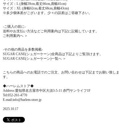
サイズ：L (身幅59cm,着丈66cm,肩幅41cm)
サイズ：XL (身幅62cm,着丈68cm,肩幅43cm)
※多少個体差がございます。少々の誤差はご容赦下さい。
-ご購入の前に-
送料やお支払い方法などご利用案内は下記に記載しています。
ご利用案内へ ＞
-その他の商品を多数掲載-
SUGAR CANE(シュガーケーン)全商品は下記よりご覧頂けます。
SUGAR CANE(シュガーケーン)一覧へ ＞
こちらの商品へのお電話でのご注文、お問い合わせは下記までお願い致しま
す。
◆ハーレムストア◆
Address:愛知県名古屋市中区大須3-5-11 赤門サンライフ1F
Tel:052-261-4770
E-mail:info@harlem-store.jp
2025.10.17