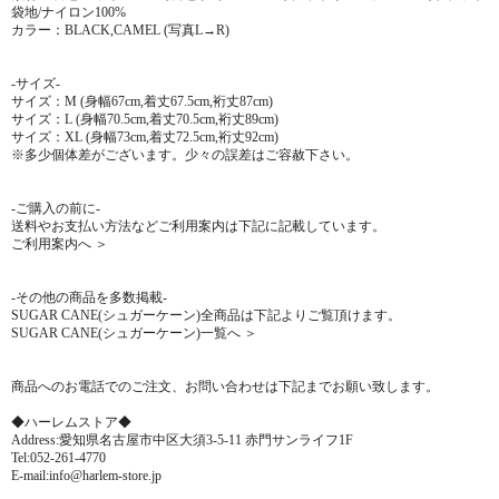
袋地/ナイロン100%
カラー：BLACK,CAMEL (写真L→R)
-サイズ-
サイズ：M (身幅67cm,着丈67.5cm,裄丈87cm)
サイズ：L (身幅70.5cm,着丈70.5cm,裄丈89cm)
サイズ：XL (身幅73cm,着丈72.5cm,裄丈92cm)
※多少個体差がございます。少々の誤差はご容赦下さい。
-ご購入の前に-
送料やお支払い方法などご利用案内は下記に記載しています。
ご利用案内へ ＞
-その他の商品を多数掲載-
SUGAR CANE(シュガーケーン)全商品は下記よりご覧頂けます。
SUGAR CANE(シュガーケーン)一覧へ ＞
商品へのお電話でのご注文、お問い合わせは下記までお願い致します。
◆ハーレムストア◆
Address:愛知県名古屋市中区大須3-5-11 赤門サンライフ1F
Tel:052-261-4770
E-mail:info@harlem-store.jp