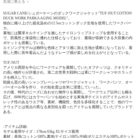
友達に教える ＞
SUGAR CANE/シュガーケーンのダックワークジャケット”TUF-NUT COTTON
DUCK WORK PARKA AGING MODEL"。
独自に織り上げた硫化染めの12.5ozコットンダック生地を使用したワークパー
カ。
裏地には瓢箪キルテイングを施したナイロンリップストップを使用すること
で、防風性と保温性に優れた仕様となっており、書籍が収納できる大容量の内
ポケットも搭載している。
エイジングモデルは独特な色味とアタリ感に加え生地が柔軟になっており、着
用した際に長年着込んだようなドレープ感が楽しめる仕上がりとなっている。
TUF-NUT
アメリカ西部を中心にワークウェアを展開していたタフナッツは、クオリティ
の高い物作りが評価され、第二次世界大戦時には軍にワークシャツやスラック
スを納入していた。
戦後も質の高いシャンブレーシャツやワークジャケット、ワークパンツ、オー
バーオール等を作り、その知名度は全米に浸透していった。
その後、時代のニーズに合わせた物作りを展開し、ワークウェア以外にも幅を
広げ、60年代にはカラーパンツを始めとする東海岸テイストのアイテムやスト
レッチ性のあるウエア等、素材、機能性、色目を多様化することで、他のワー
クウェアとは視点の異なる差別化を図ったアイテムを展開していたブランドで
ある。
-アイテム詳細-
モデル着用サイズ：178cm 63kg XLサイズ着用
素材：表地/コットン100%,裏地/ナイロン100%,中綿/ポリエステル100%,ポケット