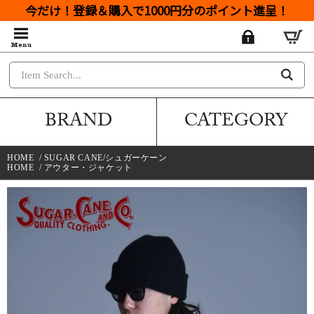
今だけ！登録＆購入で1000円分のポイント進呈！
BRAND
CATEGORY
HOME
/
SUGAR CANE/シュガーケーン
HOME
/
アウター・ジャケット