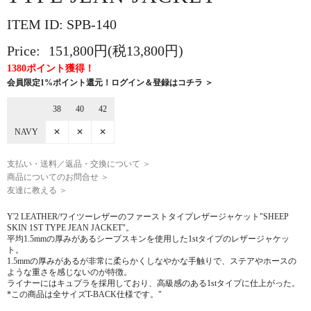
ITEM ID: SPB-140
Price:
151,800円(税13,800円)
1380ポイント獲得！
会員限定1%ポイント還元！ログイン＆登録はコチラ ＞
38
40
42
NAVY
✕
✕
✕
支払い・送料／返品・交換について ＞
商品についてのお問合せ ＞
友達に教える ＞
Y'2 LEATHER/ワイツーレザーのファーストタイプレザージャケット"SHEEP
SKIN 1ST TYPE JEAN JACKET"。
平均1.5mmの厚みがあるシープスキンを使用した1stタイプのレザージャケッ
ト。
1.5mmの厚みがあるが非常に柔らかくしなやかな手触りで、ステアやホースの
ような重さを感じないのが特徴。
ライナーにはキュプラを採用しており、高級感のある1stタイプに仕上がった。
*この商品は全サイズT-BACK仕様です。"