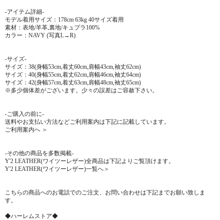
-アイテム詳細-
モデル着用サイズ：178cm 63kg 40サイズ着用
素材：表地/羊革,裏地/キュプラ100%
カラー：NAVY (写真L→R)
-サイズ-
サイズ：38(身幅53cm,着丈60cm,肩幅43cm,袖丈62cm)
サイズ：40(身幅55cm,着丈62cm,肩幅46cm,袖丈64cm)
サイズ：42(身幅57cm,着丈63cm,肩幅48cm,袖丈65cm)
※多少個体差がございます。少々の誤差はご容赦下さい。
-ご購入の前に-
送料やお支払い方法などご利用案内は下記に記載しています。
ご利用案内へ ＞
-その他の商品を多数掲載-
Y'2 LEATHER(ワイツーレザー)全商品は下記よりご覧頂けます。
Y'2 LEATHER(ワイツーレザー)一覧へ＞
こちらの商品へのお電話でのご注文、お問い合わせは下記までお願い致しま
す。
◆ハーレムストア◆