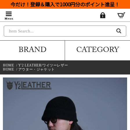
今だけ！登録＆購入で1000円分のポイント進呈！
BRAND
CATEGORY
HOME
/
Y'2 LEATHER/ワイツーレザー
HOME
/
アウター・ジャケット