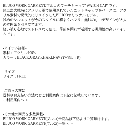
BLUCO WORK GARMENT/ブルコのワッチキャップ"WATCH CAP"です。
第二次大戦時にアメリカ軍で使用されていたニットキャップをベースに、アク
リル素材で現代的にリメイクしたBLUCOオリジナルモデル。
浅めのシルエットが今のスタイルに程よくハマり、無駄のないデザインが大人
の雰囲気を引き立てます。
軽い被り心地でストレスなく使え、季節を問わず活躍する汎用性の高いアイテ
ムです。
-アイテム詳細-
素材：アクリル100%
カラー：BLACK,GRAY,KHAKI,NAVY(写真L→R)
-サイズ-
サイズ：FREE
-ご購入の前に-
送料やお支払い方法などご利用案内は下記に記載しています。
ご利用案内へ ＞
-その他の商品を多数掲載-
BLUCO WORK GARMENT(ブルコ)全商品は下記よりご覧頂けます。
BLUCO WORK GARMENT(ブルコ)一覧へ ＞