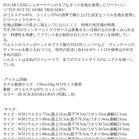
SUGAR CANE/シュガーケーンのタフなダック生地を使用したワークパン
ツ"TUF-NUT T/C WORK TROUSERS"。
ポリエステル65%、コットン35%の混率で織り上げた頑丈なツイル生地を使用し
たワークトラウザース。
生地は肌触りの良さに加えシワになりにくく、特有の光沢感が特徴。
TUF-NUTのヴィンテージトラウザースは尿素ボタン仕様のものが多くみられる
が、利便性を考慮してブランド名が刻印されたスナップボタンを採用してい
る。
ウエストのコインポケットやブラス製のTALONジッパーなど、ヴィンテージの
ディテールを取り入れつつも、現代の生活に合わせポケット口や袋布はやや大
きめの設計。
シルエットは太めのストレートで、全てのウエストサイズのレングスを統一し
ている。
-アイテム詳細-
モデル着用サイズ：178cm 63kg W33サイズ着用
素材：ポリエステル65% コットン35%
カラー：BLACK,KHAKI,GRAY (写真L→R)
-サイズ-
サイズ：W29 (ウエスト77cm,股上32cm,股下78.5cm,ワタリ33cm,裾幅22.5cm)
サイズ：W30 (ウエスト80cm,股上32.5cm,股下78.5cm,ワタリ34cm,裾幅23cm)
サイズ：W31 (ウエスト82cm,股上33cm,股下78.5cm,ワタリ34.5cm,裾幅23.5cm)
サイズ：W32 (ウエスト84cm,股上33cm,股下78.5cm,ワタリ34.5cm,裾幅24.5cm)
サイズ：W33 (ウエスト88cm,股上33.5cm,股下78.5cm,ワタリ36cm,裾幅25cm)
サイズ：W34 (ウエスト91cm,股上34cm,股下79cm,ワタリ36.5cm,裾幅25.5cm)