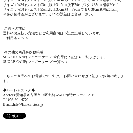
サイズ：W36 (ウエスト93cm,股上34.5cm,股下79cm,ワタリ37cm,裾幅26cm)
サイズ：W38 (ウエスト95cm,股上35cm,股下79cm,ワタリ38cm,裾幅26.5cm)
※多少個体差がございます。少々の誤差はご容赦下さい。
-ご購入の前に-
送料やお支払い方法などご利用案内は下記に記載しています。
ご利用案内へ ＞
-その他の商品を多数掲載-
SUGAR CANE(シュガーケーン)全商品は下記よりご覧頂けます。
SUGAR CANE(シュガーケーン)一覧へ ＞
こちらの商品へのお電話でのご注文、お問い合わせは下記までお願い致しま
す。
◆ハーレムストア◆
Address:愛知県名古屋市中区大須3-5-11 赤門サンライフ1F
Tel:052-261-4770
E-mail:info@harlem-store.jp