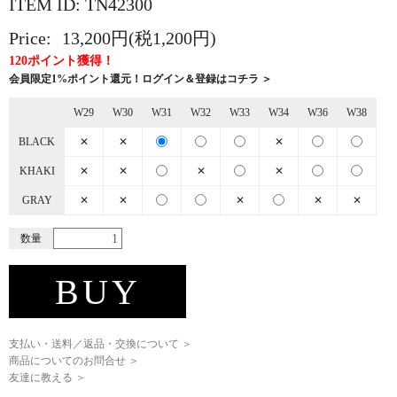
ITEM ID: TN42300
Price:
13,200円(税1,200円)
120ポイント獲得！
会員限定1%ポイント還元！ログイン＆登録はコチラ ＞
W29
W30
W31
W32
W33
W34
W36
W38
BLACK
✕
✕
✕
KHAKI
✕
✕
✕
✕
GRAY
✕
✕
✕
✕
✕
数量
BUY
支払い・送料／返品・交換について ＞
商品についてのお問合せ ＞
友達に教える ＞