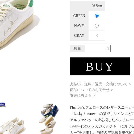
26.5cm
GREEN
NAVY
GRAY
✕
数量
BUY
支払い・送料／返品・交換について ＞
商品についてのお問合せ ＞
友達に教える ＞
Pherrow's/フェローズのレザースニーカー"
「Lucky Pherrow」の箔押しサ
アルファベットのPを模したベンチレー
1970年代のアメカジカルチャーにおけ
カー”を追求し、当時の空気感を現代的