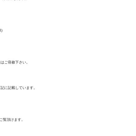
)
差はご容赦下さい。
下記に記載しています。
よりご覧頂けます。