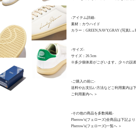
-アイテム詳細-
素材：カウハイド
カラー：GREEN,NAVY,GRAY (写真L→R
-サイズ-
サイズ：26.5cm
※多少個体差がございます。少々の誤
-ご購入の前に-
送料やお支払い方法などご利用案内は
ご利用案内へ ＞
-その他の商品を多数掲載-
Pherrow's(フェローズ)全商品は下記
Pherrow's(フェローズ)一覧へ ＞