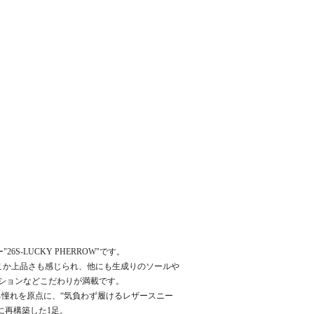
26S-LUCKY PHERROW"です。
インにどこか上品さも感じられ、他にも生成りのソールや
ションなどこだわりが満載です。
る憧れを原点に、“気負わず履けるレザースニー
に再構築した1足。