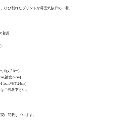
。
し、ひび割れたプリントが雰囲気抜群の一着。
イズ着用
)
m,袖丈21cm)
cm,袖丈22cm)
.5cm,袖丈24cm)
差はご容赦下さい。
下記に記載しています。