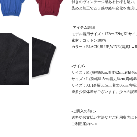
付きのヴィンテージ感ある仕様も魅力
染めと加工でムラ感や経年変化を表現
-アイテム詳細-
モデル着用サイズ：172cm 72kg XLサ
素材：コットン100％
カラー：BLACK,BLUE,WINE (写真L→R
-サイズ-
サイズ：M (身幅60cm,着丈62cm,肩幅46c
サイズ：L (身幅61.5cm,着丈64cm,肩幅48
サイズ：XL (身幅63.5cm,着丈66cm,肩幅51
※多少個体差がございます。少々の誤
-ご購入の前に-
送料やお支払い方法などご利用案内は
ご利用案内へ ＞