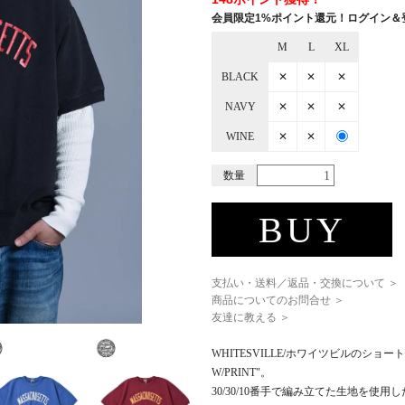
会員限定1%ポイント還元！ログイン＆
M
L
XL
BLACK
✕
✕
✕
NAVY
✕
✕
✕
WINE
✕
✕
数量
BUY
支払い・送料／返品・交換について ＞
商品についてのお問合せ ＞
友達に教える ＞
WHITESVILLE/ホワイツビルのショートス
W/PRINT"。
30/30/10番手で編み立てた生地を