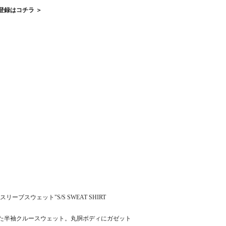
登録はコチラ ＞
リーブスウェット"S/S SWEAT SHIRT
使用した半袖クルースウェット。丸胴ボディにガゼット