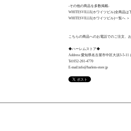
-その他の商品を多数掲載-
WHITESVILLE(ホワイツビル)全商
WHITESVILLE(ホワイツビル)一覧へ ＞
こちらの商品へのお電話でのご注文、
◆ハーレムストア◆
Address:愛知県名古屋市中区大須3-5-1
Tel:052-261-4770
E-mail:info@harlem-store.jp