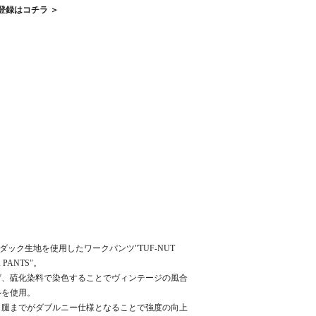
登録はコチラ ＞
なダック生地を使用したワークパンツ"TUF-NUT
 PANTS"。
上げ、硫化染料で染色することでヴィンテージの風合
ルを使用。
ら腿までがダブルニー仕様となることで強度の向上