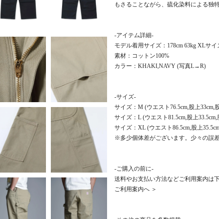
もさることながら、硫化染料による独
-アイテム詳細-
モデル着用サイズ：178cm 63kg XLサ
素材：コットン100%
カラー：KHAKI,NAVY (写真L→R)
-サイズ-
サイズ：M (ウエスト76.5cm,股上33cm,股下
サイズ：L (ウエスト81.5cm,股上33.5cm,
サイズ：XL (ウエスト86.5cm,股上35.5cm,
※多少個体差がございます。少々の誤
-ご購入の前に-
送料やお支払い方法などご利用案内は
ご利用案内へ ＞