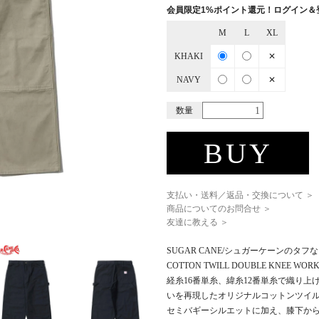
会員限定1%ポイント還元！ログイン＆
M
L
XL
KHAKI
✕
NAVY
✕
数量
BUY
支払い・送料／返品・交換について ＞
商品についてのお問合せ ＞
友達に教える ＞
SUGAR CANE/シュガーケーンのタフ
COTTON TWILL DOUBLE KNEE WORK
経糸16番単糸、緯糸12番単糸で織り
いを再現したオリジナルコットンツイ
セミバギーシルエットに加え、膝下か