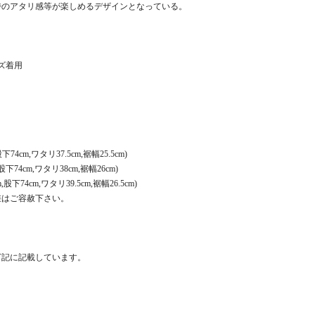
特のアタリ感等が楽しめるデザインとなっている。
イズ着用
74cm,ワタリ37.5cm,裾幅25.5cm)
股下74cm,ワタリ38cm,裾幅26cm)
股下74cm,ワタリ39.5cm,裾幅26.5cm)
差はご容赦下さい。
下記に記載しています。