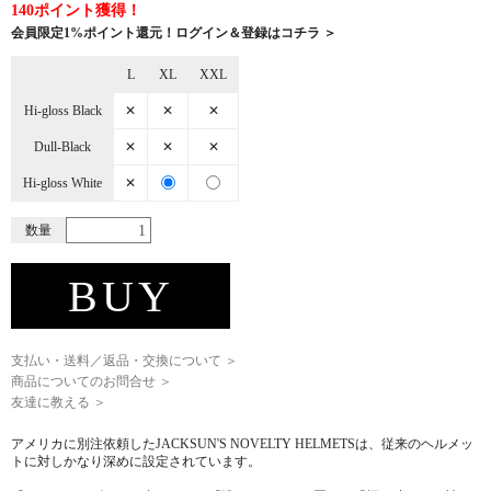
140ポイント獲得！
会員限定1%ポイント還元！ログイン＆登録はコチラ ＞
L
XL
XXL
Hi-gloss Black
✕
✕
✕
Dull-Black
✕
✕
✕
Hi-gloss White
✕
数量
BUY
支払い・送料／返品・交換について ＞
商品についてのお問合せ ＞
友達に教える ＞
アメリカに別注依頼したJACKSUN'S NOVELTY HELMETSは、従来のヘルメッ
トに対しかなり深めに設定されています。