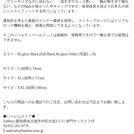
「フリーサイズなのに合わない」「浅すぎてカッコ悪い」「幅が狭すぎて被れ
ない」などの悩みが多かった半キャップですが、各部改良を加えて日本人の頭
にジャストフィットする作りになっています。
通気性を考えた最新のインナー素材を使用し、ストラップロックにはトリプル
ロック機能を備え、脱着が簡単にできるようになっています。
※このノベルティーヘルメットは規格外、装飾用ですので一般公道での使用は
できません。
カラー：Hi-gloss Black,Dull-Black,Hi-gloss White (写真L→R)
サイズ：L (頭周り54cm)
サイズ：XL (頭周り57cm)
サイズ：XXL (頭周り60cm)
こちらの商品へのお電話でのご注文、お問い合わせは下記までお願い致しま
す。
◆ハーレムストア◆
Address:愛知県名古屋市中区大須3-5-11 赤門サンライフ1F
Tel:052-261-4770
E-mail:info@harlem-store.jp