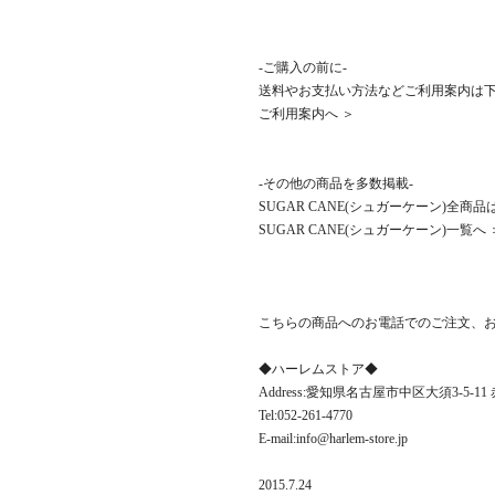
-ご購入の前に-
送料やお支払い方法などご利用案内は
ご利用案内へ ＞
-その他の商品を多数掲載-
SUGAR CANE(シュガーケーン)全
SUGAR CANE(シュガーケーン)一覧へ 
こちらの商品へのお電話でのご注文、
◆ハーレムストア◆
Address:愛知県名古屋市中区大須3-5-1
Tel:052-261-4770
E-mail:info@harlem-store.jp
2015.7.24