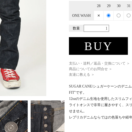
28
29
30
31
ONE WASH
✕
数量
BUY
支払い・送料／返品・交換について ＞
商品についてのお問合せ ＞
友達に教える ＞
SUGAR CANE/シュガーケーンのデニムパンツ"
FIT"です。
12ozのデニム生地を使用したスリムフ
ライトオンスで非常に履きやすく、ス
せません。
レプリカデニムならではの色落ちや経年