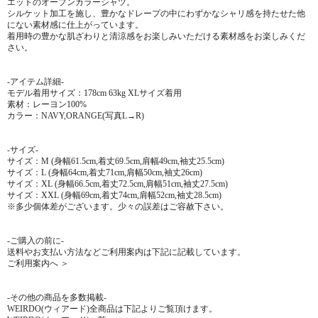
エットのオープンカラーシャツ。
シルケット加工を施し、豊かなドレープの中にわずかなシャリ感を持たせた他
にない素材感に仕上がっています。
着用時の豊かな肌ざわりと清涼感をお楽しみいただける素材感をお楽しみくだ
さい。
-アイテム詳細-
モデル着用サイズ：178cm 63kg XLサイズ着用
素材：レーヨン100%
カラー：NAVY,ORANGE(写真L→R)
-サイズ-
サイズ：M (身幅61.5cm,着丈69.5cm,肩幅49cm,袖丈25.5cm)
サイズ：L (身幅64cm,着丈71cm,肩幅50cm,袖丈26cm)
サイズ：XL (身幅66.5cm,着丈72.5cm,肩幅51cm,袖丈27.5cm)
サイズ：XXL (身幅69cm,着丈74cm,肩幅52cm,袖丈28.5cm)
※多少個体差がございます。少々の誤差はご容赦下さい。
-ご購入の前に-
送料やお支払い方法などご利用案内は下記に記載しています。
ご利用案内へ ＞
-その他の商品を多数掲載-
WEIRDO(ウィアード)全商品は下記よりご覧頂けます。