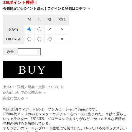
338ポイント獲得！
会員限定1%ポイント還元！ログイン＆登録はコチラ ＞
M
L
XL
XXL
NAVY
✕
✕
ORANGE
✕
数量
BUY
支払い・送料／返品・交換について ＞
商品についてのお問合せ ＞
友達に教える ＞
WEIRDO(ウィアード)のオープンカラーシャツ"Ugries"です。
1960年代アメリカのモンスターカルチャーをベースに生まれた、奇妙で愛らし
いキャラクター「UGLIES」グロテスクでありながらどこかコミカルな表情が、
当時の遊び心を象徴している。
オリジナルのレーヨンブロード生地にて製作した、ゆったりめのボックスシル